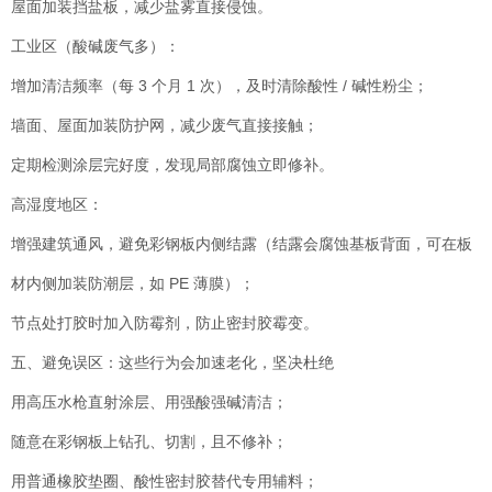
屋面加装挡盐板，减少盐雾直接侵蚀。
工业区（酸碱废气多）：
增加清洁频率（每 3 个月 1 次），及时清除酸性 / 碱性粉尘；
墙面、屋面加装防护网，减少废气直接接触；
定期检测涂层完好度，发现局部腐蚀立即修补。
高湿度地区：
增强建筑通风，避免彩钢板内侧结露（结露会腐蚀基板背面，可在板
材内侧加装防潮层，如 PE 薄膜）；
节点处打胶时加入防霉剂，防止密封胶霉变。
五、避免误区：这些行为会加速老化，坚决杜绝
用高压水枪直射涂层、用强酸强碱清洁；
随意在彩钢板上钻孔、切割，且不修补；
用普通橡胶垫圈、酸性密封胶替代专用辅料；