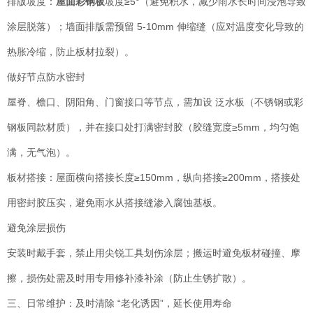
排版坡度：
屋面彩钢板
坡度≥5°（避免积水，减少雨水长时间浸泡导致
涂层脱落）；墙面排版需预留 5-10mm 伸缩缝（应对温度变化导致的
热胀冷缩，防止板材拉裂）。
做好节点防水密封
屋脊、檐口、阴阳角、门窗接口等节点，需加设 泛水板（不锈钢或彩
钢板同款材质），并在接口处打满密封胶（胶缝宽度≥5mm，均匀饱
满，无气泡）。
板材搭接：屋面横向搭接长度≥150mm，纵向搭接≥200mm，搭接处
用密封胶压实，避免雨水从搭接缝渗入腐蚀基板。
避免涂层损伤
安装时戴手套，禁止用尖锐工具划伤涂层；搬运时避免板材碰撞、摩
擦，损伤处需及时用专用修补漆补涂（防止生锈扩散）。
三、日常维护：及时清除 “老化诱因”，延长使用寿命