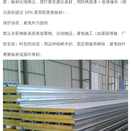
胶；板材出现锈点，需打磨至露出基材，用防锈底漆 + 面漆修补（锈
点面积超过 10% 需局部更换板材）。
保护涂层，避免外力损伤
禁止在彩钢板表面堆放重物、尖锐物品，避免施工（如屋面维修、广
告安装）时划伤涂层；周边种植树木的，需定期修剪树枝，避免枝叶
摩擦板材或落叶堆积。