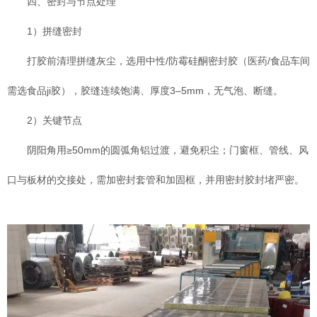
四、密封与节点处理
1）拼缝密封
打胶前清理拼缝灰尘，选用中性/防霉硅酮密封胶（医药/食品车间
需选食品ji胶），胶缝连续饱满、厚度3–5mm，无气泡、断缝。
2）关键节点
阴阳角用≥50mm的圆弧角铝过渡，避免积尘；门窗框、管线、风
口与板材的交接处，需加密封套管和加固框，并用密封胶封堵严密。