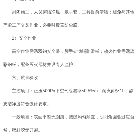
封闭施工，人员穿洁净服、戴手套，工具提前清洁；避免与其他
产尘工序交叉作业，必要时覆盖防尘膜。
2）安全作业
高空作业需系双钩安全带，脚手架满铺防滑板；动火作业需远离
彩钢板，配备灭火器材并设专人监护。
六、质量验收
主控项目：正压500Pa下空气泄漏率≤0.5%/h；耐火ji限≥1h；静
态洁净度符合设计要求。
一般项目：表面平整无划痕，接缝均匀顺直，阴阳角圆弧过渡自
然，密封胶无开裂。