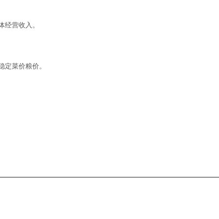
体经营收入。
稳定菜价粮价。