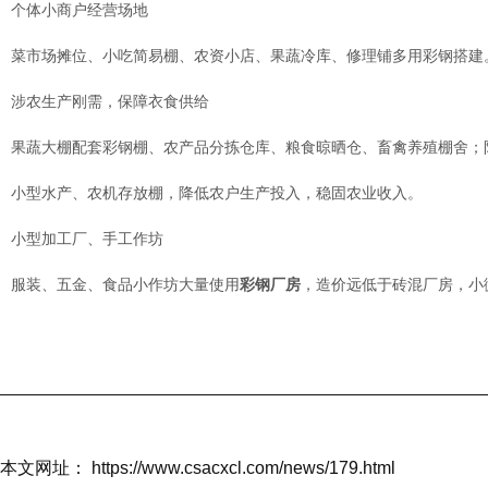
个体小商户经营场地
菜市场摊位、小吃简易棚、农资小店、果蔬冷库、修理铺多用彩钢搭建
涉农生产刚需，保障衣食供给
果蔬大棚配套彩钢棚、农产品分拣仓库、粮食晾晒仓、畜禽养殖棚舍；
小型水产、农机存放棚，降低农户生产投入，稳固农业收入。
小型加工厂、手工作坊
服装、五金、食品小作坊大量使用
彩钢厂房
，造价远低于砖混厂房，小
本文网址： https://www.csacxcl.com/news/179.html