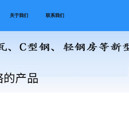
关于我们
联系我们