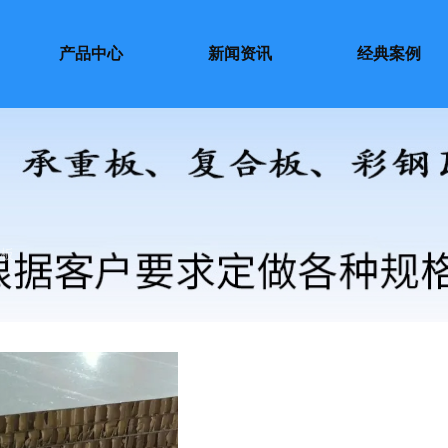
产品中心
新闻资讯
经典案例
钢板